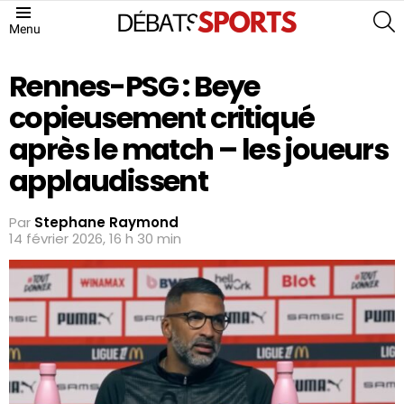
S
Menu
Rennes-PSG : Beye
copieusement critiqué
après le match – les joueurs
applaudissent
Par
Stephane Raymond
14 février 2026, 16 h 30 min