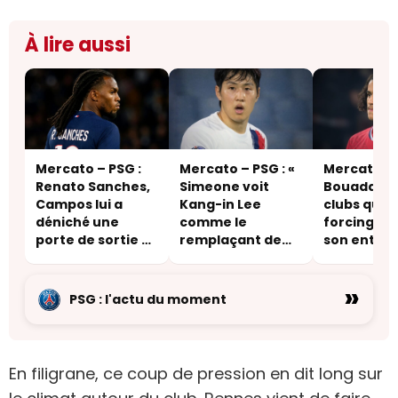
À lire aussi
Mercato – PSG :
Mercato – PSG : «
Mercato – 
Renato Sanches,
Simeone voit
Bouaddi, ce
Campos lui a
Kang-in Lee
clubs qui f
déniché une
comme le
forcing au
porte de sortie –
remplaçant de
son entou
une destination
Griezmann »
inattendue
»
PSG : l'actu du moment
En filigrane, ce coup de pression en dit long sur