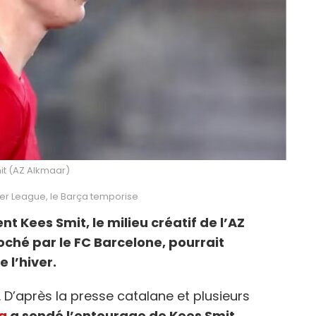
it (AZ Alkmaar)
ier League, le Barça temporise
t Kees Smit, le milieu créatif de l’AZ
oché par le FC Barcelone, pourrait
 l’hiver.
e. D’après la presse catalane et plusieurs
a
a sondé l’entourage de Kees Smit