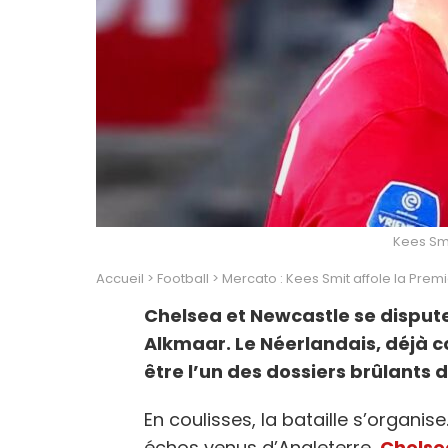
Kees Sm
Accueil
>
Football
>
Mercato : Kees Smit affole la Prem
Chelsea et Newcastle se disputen
Alkmaar. Le Néerlandais, déjà c
être l’un des dossiers brûlants de
En coulisses, la bataille s’organis
échos venus d’Angleterre,
Chelse