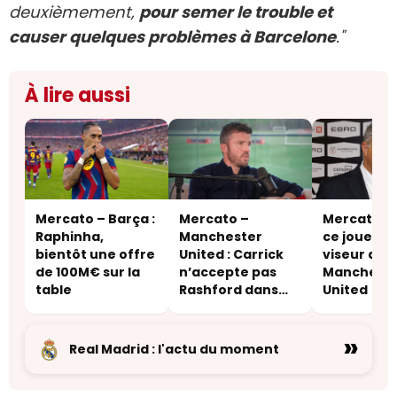
deuxièmement,
pour semer le trouble et
causer quelques problèmes à Barcelone
."
À lire aussi
Mercato – Barça :
Mercato –
Mercato – 
Raphinha,
Manchester
ce joueur 
bientôt une offre
United : Carrick
viseur de
de 100M€ sur la
n’accepte pas
Manchest
table
Rashford dans
United
son vestiaire
»
Real Madrid : l'actu du moment