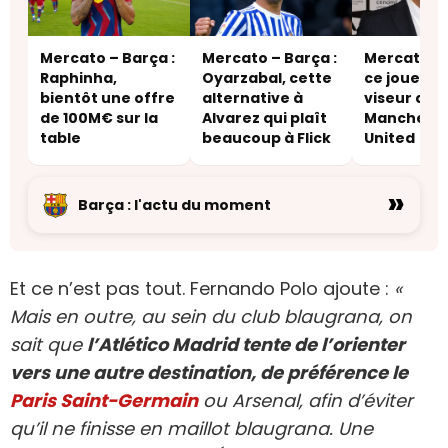
Mercato – Barça :
Mercato – Barça :
Mercato – 
Raphinha,
Oyarzabal, cette
ce joueur 
bientôt une offre
alternative à
viseur de
de 100M€ sur la
Alvarez qui plaît
Manchest
table
beaucoup à Flick
United
»
Barça : l'actu du moment
Et ce n’est pas tout. Fernando Polo ajoute :
«
Mais en outre, au sein du club blaugrana, on
sait que
l’Atlético Madrid tente de l’orienter
vers une autre destination, de préférence le
Paris Saint-Germain
ou Arsenal, afin d’éviter
qu’il ne finisse en maillot blaugrana. Une