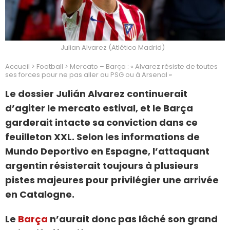
Julian Alvarez (Atlético Madrid)
Accueil
>
Football
>
Mercato – Barça : « Alvarez résiste de toutes
ses forces pour ne pas aller au PSG ou à Arsenal »
Le dossier Julián Alvarez continuerait
d’agiter le mercato estival, et le Barça
garderait intacte sa conviction dans ce
feuilleton XXL. Selon les informations de
Mundo Deportivo en Espagne, l’attaquant
argentin résisterait toujours à plusieurs
pistes majeures pour privilégier une arrivée
en Catalogne.
Le
Barça
n’aurait donc pas lâché son grand