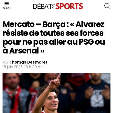
S
Menu
Mercato – Barça : « Alvarez
résiste de toutes ses forces
pour ne pas aller au PSG ou
à Arsenal »
Par
Thomas Desmaret
18 juin 2026, 16 h 30 min