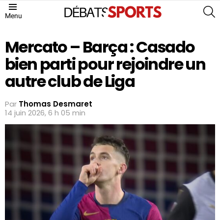
S
Menu
Mercato – Barça : Casado
bien parti pour rejoindre un
autre club de Liga
Par
Thomas Desmaret
14 juin 2026, 6 h 05 min