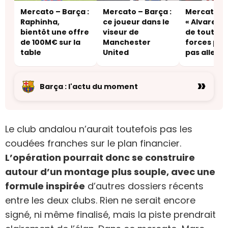
Mercato – Barça :
Mercato – Barça :
Mercato – 
Raphinha,
ce joueur dans le
« Alvarez r
bientôt une offre
viseur de
de toutes 
de 100M€ sur la
Manchester
forces pou
table
United
pas aller a
ou à Arsena
»
Barça : l'actu du moment
Le club andalou n’aurait toutefois pas les
coudées franches sur le plan financier.
L’opération pourrait donc se construire
autour d’un montage plus souple, avec une
formule inspirée
d’autres dossiers récents
entre les deux clubs. Rien ne serait encore
signé, ni même finalisé, mais la piste prendrait