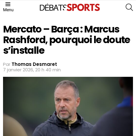
S
Menu
Mercato – Barça : Marcus
Rashford, pourquoi le doute
s’installe
Par
Thomas Desmaret
7 janvier 2026, 20 h 40 min