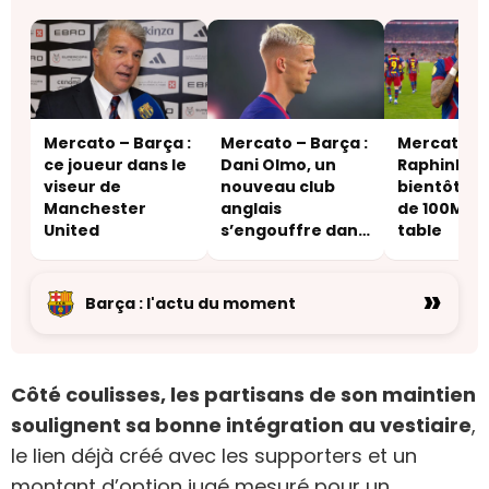
Mercato – Barça :
Mercato – Barça :
Mercato – 
ce joueur dans le
Dani Olmo, un
Raphinha,
viseur de
nouveau club
bientôt un
Manchester
anglais
de 100M€ s
United
s’engouffre dans
table
le dossier
»
Barça : l'actu du moment
Côté coulisses, les partisans de son maintien
soulignent sa bonne intégration au vestiaire
,
le lien déjà créé avec les supporters et un
montant d’option jugé mesuré pour un