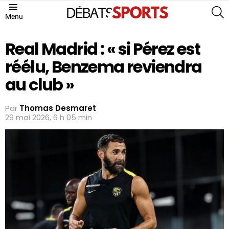
S
Menu
Real Madrid : « si Pérez est
réélu, Benzema reviendra
au club »
Par
Thomas Desmaret
29 mai 2026, 6 h 05 min