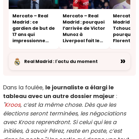
Mercato – Real
Mercato – Real
Mercato – 
Madrid : ce
Madrid : pourquoi
Madrid :
gardien de but de
l’arrivée de Victor
Tchouamén
17 ans qui
Munoz à
pourquoi
impressionne
Liverpool fait les
Florentino
Pérez
affaires de Pérez
est à l’éco
marché
»
Real Madrid : l'actu du moment
Dans la foulée,
le journaliste a élargi le
tableau avec un autre dossier majeur
:
"
Kroos
, c’est la même chose. Dès que les
élections seront terminées, les négociations
avec Kroos reprendront. Si celui qui les a
initiées, à savoir Pérez, reste en poste, c’est