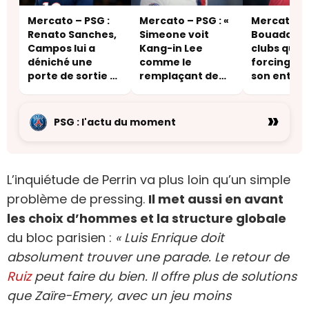
Mercato – PSG :
Mercato – PSG : «
Mercato – 
Renato Sanches,
Simeone voit
Bouaddi, ce
Campos lui a
Kang-in Lee
clubs qui f
déniché une
comme le
forcing au
porte de sortie –
remplaçant de
son entou
une destination
Griezmann »
inattendue
»
PSG : l'actu du moment
L’inquiétude de Perrin va plus loin qu’un simple
problème de pressing.
Il met aussi en avant
les choix d’hommes et la structure globale
du bloc parisien :
« Luis Enrique doit
absolument trouver une parade. Le retour de
Ruiz
peut faire du bien. Il offre plus de solutions
que Zaïre-Emery, avec un jeu moins