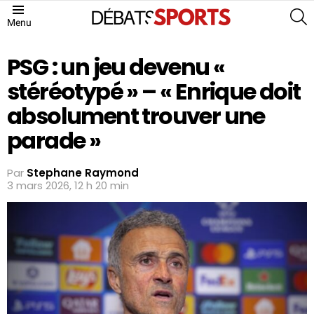
S
Menu
PSG : un jeu devenu «
stéréotypé » – « Enrique doit
absolument trouver une
parade »
Par
Stephane Raymond
3 mars 2026, 12 h 20 min