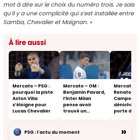
mot à dire sur le choix du numéro trois. Je sais
qu’il y a une complicité qui s’est installée entre
Samba, Chevalier et Maignan. »
À lire aussi
Mercato – PSG :
Mercato – OM :
Mercato – 
pourquoi la piste
Benjamin Pavard,
Renato Sa
Aston Villa
l’Inter Milan
Campos lui
s’éloigne pour
pense avoir
déniché u
Lucas Chevalier
trouvé un
porte de so
acheteur
une destin
inattendu
»
PSG : l'actu du moment