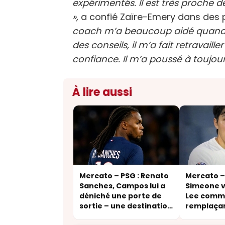
expérimentés. Il est très proche d
»,
a confié Zaïre-Emery dans des
coach m’a beaucoup aidé quand j
des conseils, il m’a fait retravail
confiance. Il m’a poussé à toujo
À lire aussi
Mercato – PSG : Renato
Mercato – 
Sanches, Campos lui a
Simeone v
déniché une porte de
Lee comm
sortie – une destination
remplaça
inattendue
Griezman