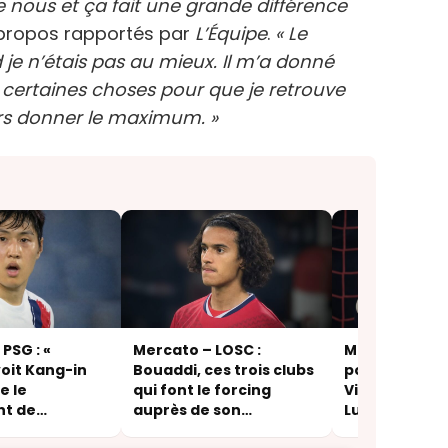
e nous et ça fait une grande différence
 propos rapportés par
L’Équipe
.
« Le
e n’étais pas au mieux. Il m’a donné
ler certaines choses pour que je retrouve
urs donner le maximum. »
PSG : «
Mercato – LOSC :
Mercato – PSG
oit Kang-in
Bouaddi, ces trois clubs
pourquoi la p
e le
qui font le forcing
Villa s’éloign
nt de
auprès de son
Lucas Cheval
n »
entourage