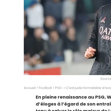
Source
Accueil
>
Football
>
PSG : « C’est juste formidable d’a
En pleine renaissance au PSG, W
d’éloges à l’égard de son entraî
tenu à saluer le rôle majeur de 