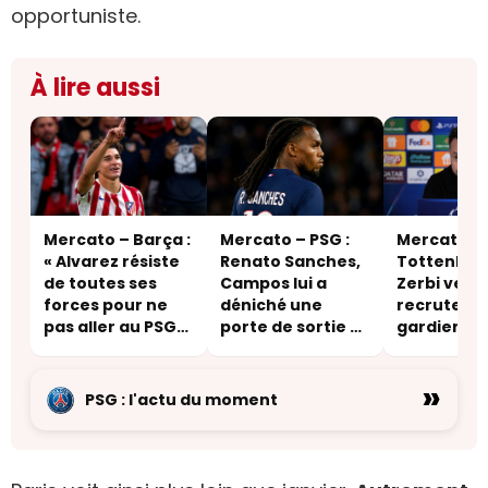
opportuniste.
À lire aussi
Mercato – Barça :
Mercato – PSG :
Mercato –
« Alvarez résiste
Renato Sanches,
Tottenham
de toutes ses
Campos lui a
Zerbi veut
forces pour ne
déniché une
recruter u
pas aller au PSG
porte de sortie –
gardien du
ou à Arsenal »
une destination
inattendue
»
PSG : l'actu du moment