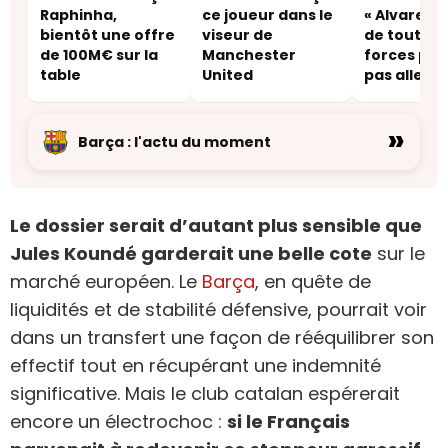
Raphinha,
ce joueur dans le
« Alvarez r
bientôt une offre
viseur de
de toutes 
de 100M€ sur la
Manchester
forces pou
table
United
pas aller a
ou à Arsena
»
Barça : l'actu du moment
Le dossier serait d’autant plus sensible que
Jules Koundé garderait une belle cote
sur le
marché européen. Le
Barça
, en quête de
liquidités et de stabilité défensive, pourrait voir
dans un transfert une façon de rééquilibrer son
effectif tout en récupérant une indemnité
significative. Mais le club catalan espérerait
encore un électrochoc :
si le Français