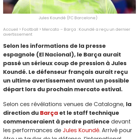
Jules Koundé (FC Barcelone)
Accueil
>
Football
>
Mercato – Barça : Koundé a reçu un dernier
avertissement
Selon les informations de la presse
espagnole (El Nacional), le Barça aurait
passé un sérieux coup de pression à Jules
Koundé. Le défenseur français aurait reçu
un ultime avertissement avant un possible
départ lors du prochain mercato estival.
Selon ces révélations venues de Catalogne,
la
direction du
Barça
et le staff technique
commenceraient à perdre patience
devant
les performances de
Jules Koundé
. Arrivé pour
être un taulier de la défense, l’international