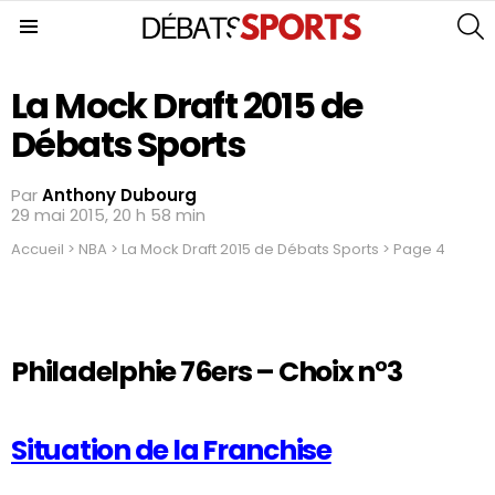
S
Menu
La Mock Draft 2015 de
Débats Sports
Par
Anthony Dubourg
29 mai 2015, 20 h 58 min
Accueil
>
NBA
>
La Mock Draft 2015 de Débats Sports
>
Page 4
Philadelphie 76ers – Choix n°3
Situation de la Franchise