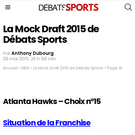
S
Menu
La Mock Draft 2015 de
Débats Sports
Par
Anthony Dubourg
29 mai 2015, 20 h 58 min
Accueil
>
NBA
>
La Mock Draft 2015 de Débats Sports
>
Page 16
Atlanta Hawks – Choix n°15
Situation de la Franchise