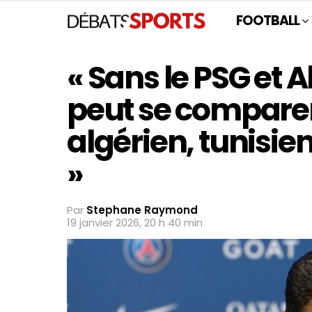
FOOTBALL
« Sans le PSG et Al
peut se compare
algérien, tunisi
»
Par
Stephane Raymond
19 janvier 2026, 20 h 40 min