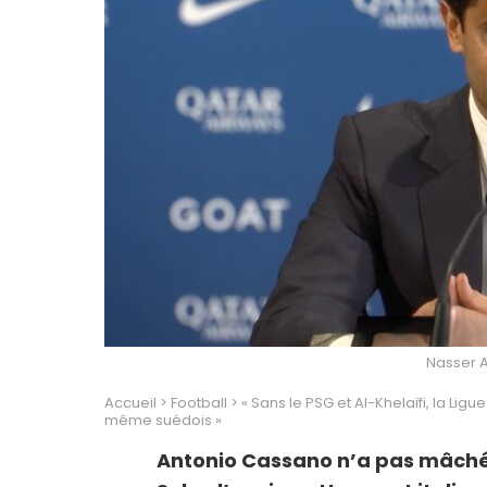
Nasser A
Accueil
>
Football
>
« Sans le PSG et Al-Khelaïfi, la Li
même suédois »
Antonio Cassano n’a pas mâché s