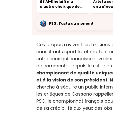
il ? Al-Khelaïfi n’a
Arteta c
d’autre choix que de
entraîneu
sortir le carnet de
chèques
PSG : l'actu du moment
Ces propos ravivent les tensions 
consultants sportifs, et mettent 
entre ceux qui connaissent vraimen
de commenter depuis les studios
championnat de qualité unique
et à la vision de son président, 
cherche à séduire un public interna
les critiques de Cassano rappell
PSG, le championnat français pou
de sa crédibilité aux yeux des ob