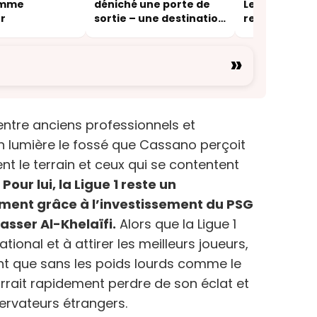
omme
déniché une porte de
Lee comme l
r
sortie – une destination
remplaçant 
inattendue
Griezmann »
»
entre anciens professionnels et
en lumière le fossé que Cassano perçoit
t le terrain et ceux qui se contentent
.
Pour lui, la Ligue 1 reste un
ment grâce à l’investissement du PSG
Nasser Al-Khelaïfi.
Alors que la Ligue 1
tional et à attirer les meilleurs joueurs,
ent que sans les poids lourds comme le
rrait rapidement perdre de son éclat et
servateurs étrangers.