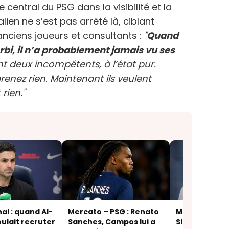
central du PSG dans la visibilité et la
talien ne s’est pas arrêté là, ciblant
anciens joueurs et consultants :
"
Quand
rbi, il n’a probablement jamais vu ses
ont deux incompétents, à l’état pur.
enez rien. Maintenant ils veulent
rien."
al : quand Al-
Mercato – PSG : Renato
Mercato – PSG
oulait recruter
Sanches, Campos lui a
Simeone voit