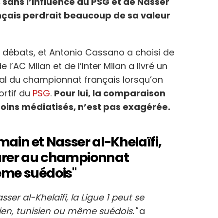
, sans l’influence du PSG et de Nasser
nçais perdrait beaucoup de sa valeur
 débats, et Antonio Cassano a choisi de
 l’AC Milan et de l’Inter Milan a livré un
ral du championnat français lorsqu’on
ortif du
PSG
.
Pour lui, la comparaison
ins médiatisés, n’est pas exagérée.
main et Nasser al-Khelaïfi,
parer au championnat
ême suédois"
ser al-Khelaïfi, la Ligue 1 peut se
n, tunisien ou même suédois."
a