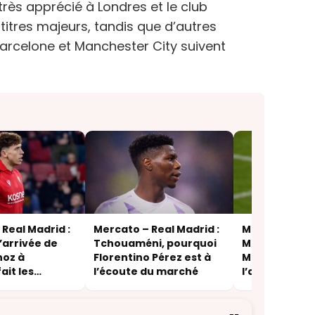
rès apprécié à Londres et le club
titres majeurs, tandis que d’autres
rcelone et Manchester City suivent
Real Madrid :
Mercato – Real Madrid :
Mercato – Rea
’arrivée de
Tchouaméni, pourquoi
Mateus Fern
noz à
Florentino Pérez est à
Mourinho ne 
ait les
l’écoute du marché
l’affaire
e Pérez