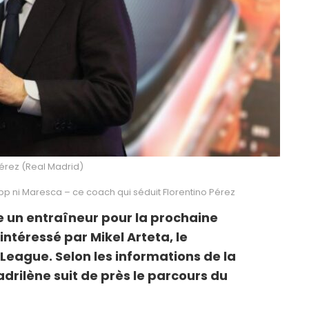
Pérez (Real Madrid)
opp ni Maresca – ce coach qui séduit Florentino Pérez
e un entraîneur pour la prochaine
intéressé par Mikel Arteta, le
League. Selon les informations de la
drilène suit de près le parcours du