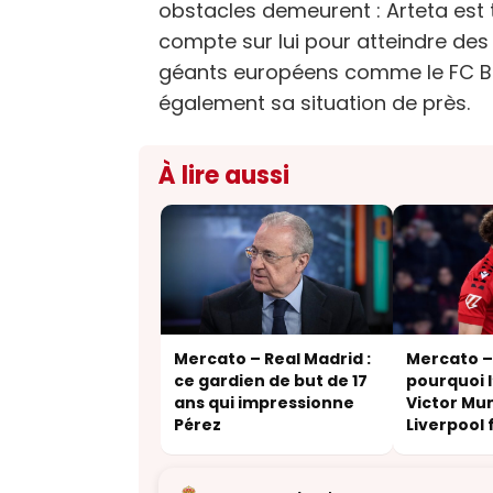
obstacles demeurent : Arteta est t
compte sur lui pour atteindre des 
géants européens comme le FC Ba
également sa situation de près.
À lire aussi
Mercato – Real Madrid :
Mercato – 
ce gardien de but de 17
pourquoi l
ans qui impressionne
Victor Mu
Pérez
Liverpool f
affaires d