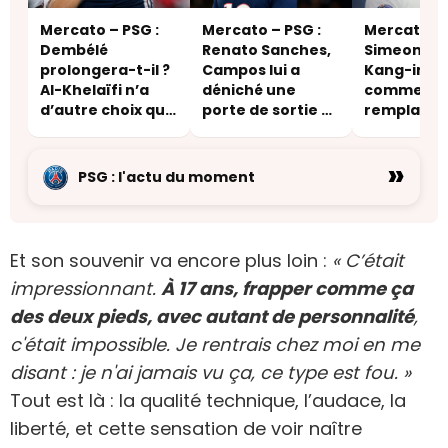
Mercato – PSG :
Mercato – PSG :
Mercato – P
Dembélé
Renato Sanches,
Simeone vo
prolongera-t-il ?
Campos lui a
Kang-in Le
Al-Khelaïfi n’a
déniché une
comme le
d’autre choix que
porte de sortie –
remplaçan
de sortir le
une destination
Griezmann
carnet de
inattendue
»
chèques
PSG : l'actu du moment
Et son souvenir va encore plus loin :
« C’était
impressionnant.
À 17 ans, frapper comme ça
des deux pieds, avec autant de personnalité
,
c'était impossible. Je rentrais chez moi en me
disant : je n'ai jamais vu ça, ce type est fou. »
Tout est là : la qualité technique, l’audace, la
liberté, et cette sensation de voir naître