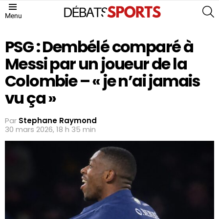
S
Menu
PSG : Dembélé comparé à
Messi par un joueur de la
Colombie – « je n’ai jamais
vu ça »
Par
Stephane Raymond
30 mars 2026, 18 h 35 min