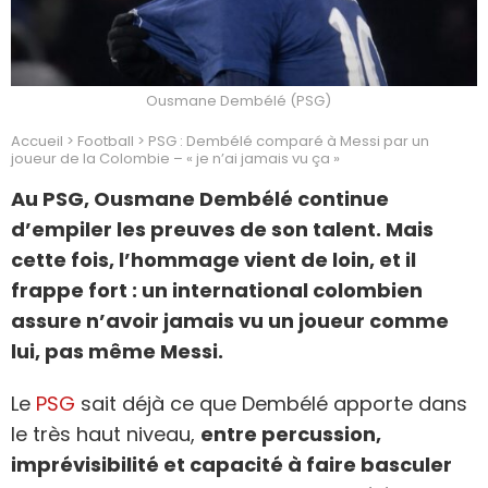
Ousmane Dembélé (PSG)
Accueil
>
Football
>
PSG : Dembélé comparé à Messi par un
joueur de la Colombie – « je n’ai jamais vu ça »
Au PSG, Ousmane Dembélé continue
d’empiler les preuves de son talent. Mais
cette fois, l’hommage vient de loin, et il
frappe fort : un international colombien
assure n’avoir jamais vu un joueur comme
lui, pas même Messi.
Le
PSG
sait déjà ce que Dembélé apporte dans
le très haut niveau,
entre percussion,
imprévisibilité et capacité à faire basculer