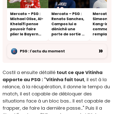
Mercato – PSG :
Mercato – PSG :
Mercato – P
Michael Olise, Al-
Renato Sanches,
Simeone vo
Khelaïfi pense
Campos lui a
Kang-in Le
pouvoir faire
déniché une
comme le
plier le Bayern
porte de sortie –
remplaçan
Munich
une destination
Griezmann
inattendue
»
PSG : l'actu du moment
Costil a ensuite détaillé
tout ce que Vitinha
apporte au PSG : "Vitinha fait tout
, il est à la
relance, à la récupération, il donne le tempo du
match, il est capable de débloquer des
situations face à un bloc bas… Il est capable de
frapper, de faire la dernière passe…" Puis il a