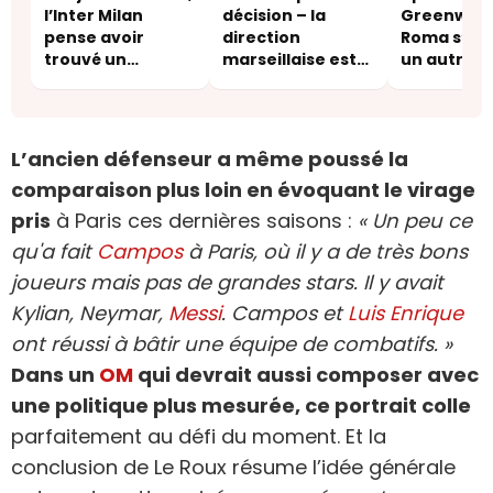
l’Inter Milan
décision – la
Greenwood,
pense avoir
direction
Roma s’at
trouvé un
marseillaise est
un autre c
acheteur
prévenue
de l’effect
L’ancien défenseur a même poussé la
comparaison plus loin en évoquant le virage
pris
à Paris ces dernières saisons :
« Un peu ce
qu'a fait
Campos
à Paris, où il y a de très bons
joueurs mais pas de grandes stars. Il y avait
Kylian, Neymar,
Messi
. Campos et
Luis Enrique
ont réussi à bâtir une équipe de combatifs. »
Dans un
OM
qui devrait aussi composer avec
une politique plus mesurée, ce portrait colle
parfaitement au défi du moment. Et la
conclusion de Le Roux résume l’idée générale