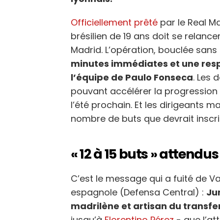
Officiellement prêté
par le Real Ma
brésilien de 19 ans doit se relanc
Madrid. L’opération, bouclée sans o
minutes immédiates et une resp
l’équipe de Paulo Fonseca
. Les
pouvant accélérer la progression 
l’été prochain. Et les dirigeants m
nombre de buts que devrait inscrir
« 12 à 15 buts » attendus
C’est le message qui a fuité de V
espagnole (Defensa Central) :
Ju
madrilène et artisan du transfe
jusqu’à
Florentino Pérez
- que l’at