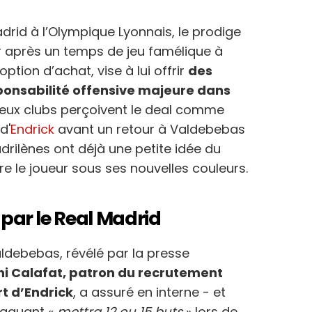
drid à l’Olympique Lyonnais, le prodige
er après un temps de jeu famélique à
ption d’achat, vise à lui offrir
des
onsabilité offensive majeure dans
 deux clubs perçoivent le deal comme
d'
Endrick
avant un retour à Valdebebas
adrilènes ont déjà une petite idée du
e le joueur sous ses nouvelles couleurs.
 par le Real Madrid
aldebebas, révélé par la presse
ni Calafat, patron du recrutement
rt d’Endrick
, a assuré en interne - et
taquant «
mettra 12 ou 15 buts
» lors de