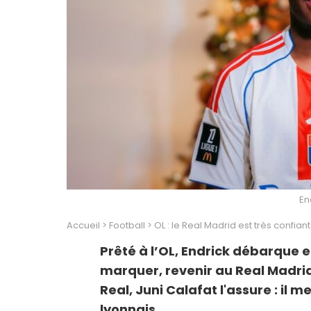
En
Accueil
>
Football
>
OL : le Real Madrid est très confian
Prêté à l’OL, Endrick débarque en
marquer, revenir au Real Madrid
Real, Juni Calafat l'assure : il me
lyonnais.