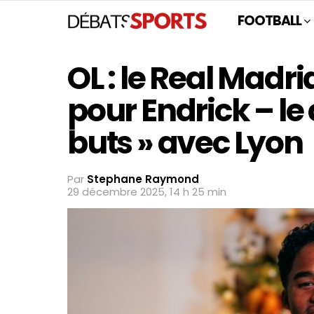
FOOTBALL
OL : le Real Madri
pour Endrick – le 
buts » avec Lyon
Par
Stephane Raymond
29 décembre 2025, 14 h 25 min