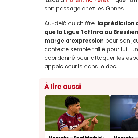
son passage chez les Gones.
Au-delà du chiffre,
la prédiction 
que la Ligue 1 offrira au Brésili
marge d’expression
pour son jeu
contexte semble taillé pour lui : u
coordonné pour attaquer les espa
appels courts dans le dos.
À lire aussi
Mercato – Real Madrid :
Mercato – 