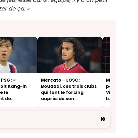
er de ça. »
PSG : «
Mercato – LOSC :
Mercato – PSG
oit Kang-in
Bouaddi, ces trois clubs
pourquoi la p
e le
qui font le forcing
Villa s’éloign
nt de
auprès de son
Lucas Cheval
n »
entourage
»