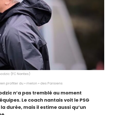
hodzic (FC Nantes)
en profiter du « melon » des Parisiens
hodzic n’a pas tremblé au moment
 équipes. Le coach nantais voit le PSG
la durée, mais il estime aussi qu’un
he.