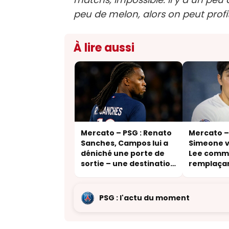
peu de melon, alors on peut profit
À lire aussi
Mercato – PSG : Renato
Mercato – 
Sanches, Campos lui a
Simeone v
déniché une porte de
Lee comm
sortie – une destination
remplaça
inattendue
Griezman
PSG : l'actu du moment