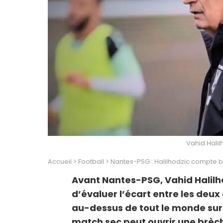
Vahid Halil
Accueil
>
Football
>
Nantes-PSG : Halilhodzic compte bi
Avant Nantes-PSG, Vahid Halil
d’évaluer l’écart entre les deux
au-dessus de tout le monde sur 
match sec peut ouvrir une brèc