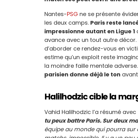
Nantes-
PSG
ne se présente évid
les deux camps.
Paris reste lan
impressionne autant en Ligue 1
q
avance avec un tout autre décor. 
d’aborder ce rendez-vous en vict
estime qu’un exploit reste imagina
la moindre faille mentale adverse
parisien donne déjà le ton
avant 
Halilhodzic cible la ma
Vahid Halilhodzic l’a résumé avec 
tu peux battre Paris. Sur deux ma
équipe au monde qui pourra sur 
matchs, impossible. Il y a un peu d