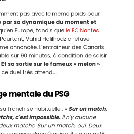
emment pas avec le même poids pour
cé par sa dynamique du moment et
u’en Europe, tandis que
le FC Nantes
Pourtant, Vahid Halilhodzic refuse
ime annoncée. L’entraîneur des Canaris
ble sur 90 minutes, à condition de saisir
.
Et sa sortie sur le fameux « melon »
ce duel très attendu.
rge mentale du PSG
sa franchise habituelle :
«
Sur un match,
tchs, c'est impossible.
Il n'y aucune
deux matchs. Sur un match, oui. Deux
e jeunesse dans l'équipe, il y a un petit