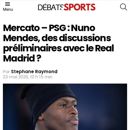
S
Menu
Mercato – PSG : Nuno
Mendes, des discussions
préliminaires avec le Real
Madrid ?
Par
Stephane Raymond
23 mai 2026, 10 h 15 min