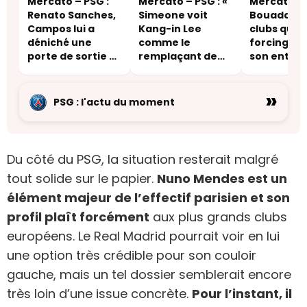
Mercato – PSG :
Mercato – PSG : «
Mercato – 
Renato Sanches,
Simeone voit
Bouaddi, ce
Campos lui a
Kang-in Lee
clubs qui f
déniché une
comme le
forcing au
porte de sortie –
remplaçant de
son entou
une destination
Griezmann »
inattendue
»
PSG : l'actu du moment
Du côté du PSG, la situation resterait malgré
tout solide sur le papier.
Nuno Mendes est un
élément majeur de l’effectif parisien et son
profil plaît forcément
aux plus grands clubs
européens. Le Real Madrid pourrait voir en lui
une option très crédible pour son couloir
gauche, mais un tel dossier semblerait encore
très loin d’une issue concrète.
Pour l’instant, il