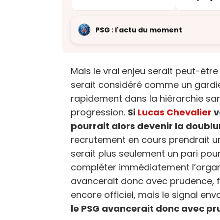
inattendue
Griezman
PSG : l'actu du moment
Mais le vrai enjeu serait peut-être
serait considéré comme un gardie
rapidement dans la hiérarchie san
progression.
Si
Lucas Chevalier
v
pourrait alors devenir la doubl
recrutement en cours prendrait un
serait plus seulement un pari pou
compléter immédiatement l’organ
avancerait donc avec prudence, fi
encore officiel, mais le signal envo
le PSG avancerait donc avec pr