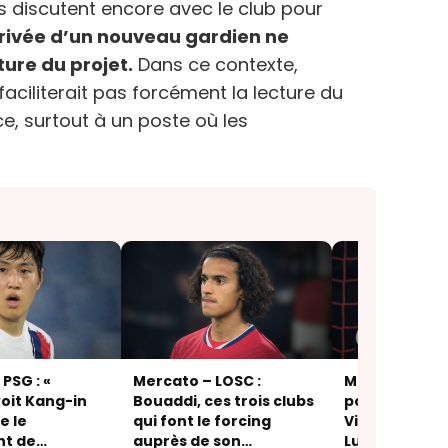
s discutent encore avec le club pour
rrivée d’un nouveau gardien ne
ture du projet.
Dans ce contexte,
faciliterait pas forcément la lecture du
ce, surtout à un poste où les
PSG : «
Mercato – LOSC :
Mercato – PSG
oit Kang-in
Bouaddi, ces trois clubs
pourquoi la p
e le
qui font le forcing
Villa s’éloign
nt de
auprès de son
Lucas Cheval