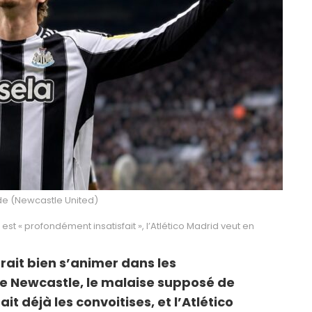
e (Newcastle United)
t « profondément insatisfait », l’Atlético Madrid veut en
ait bien s’animer dans les
e Newcastle, le malaise supposé de
t déjà les convoitises, et l’Atlético