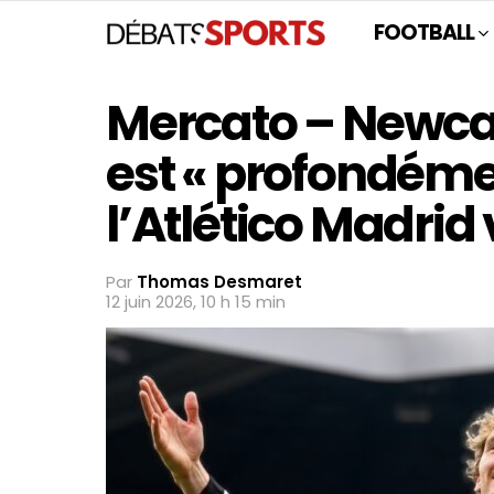
FOOTBALL
Mercato – Newca
est « profondémen
l’Atlético Madrid 
Par
Thomas Desmaret
12 juin 2026, 10 h 15 min