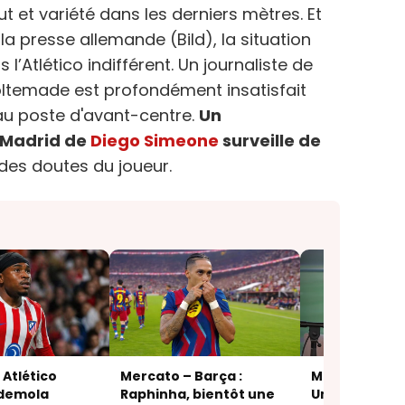
ut et variété dans les derniers mètres. Et
la presse allemande (Bild), la situation
l’Atlético indifférent. Un journaliste de
oltemade est profondément insatisfait
u poste d'avant-centre.
Un
 Madrid de
Diego Simeone
surveille de
 des doutes du joueur.
 Atlético
Mercato – Barça :
Mercato – M
Ademola
Raphinha, bientôt une
United : Carri