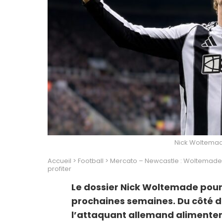
Nick Woltemad
Accueil
>
Football
>
Mercato – Newcastle : Woltemade es
profiter
Le dossier Nick Woltemade pourr
prochaines semaines. Du côté d
l’attaquant allemand alimenterai