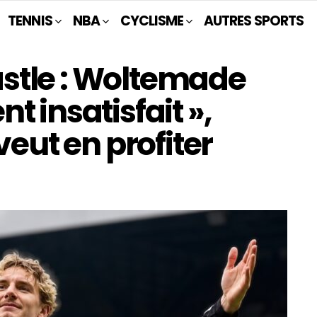
TENNIS
NBA
CYCLISME
AUTRES SPORTS
stle : Woltemade
t insatisfait »,
veut en profiter