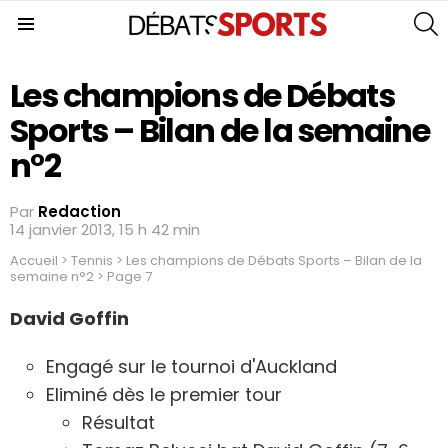
S
Menu
Les champions de Débats
Sports – Bilan de la semaine
n°2
Par
Redaction
14 janvier 2013, 15 h 42 min
Accueil
>
Tennis
>
Les champions de Débats Sports – Bilan de la
semaine n°2
>
Page 7
David Goffin
Engagé sur le tournoi d'Auckland
Eliminé dès le premier tour
Résultat