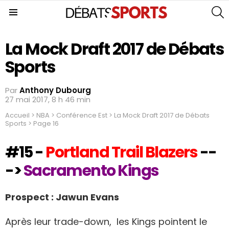
S
Menu
La Mock Draft 2017 de Débats
Sports
Par
Anthony Dubourg
27 mai 2017, 8 h 46 min
Accueil
>
NBA
>
Conférence Est
>
La Mock Draft 2017 de Débats
Sports
>
Page 16
#15 -
Portland Trail Blazers
--
->
Sacramento Kings
Prospect : Jawun Evans
Après leur trade-down, les Kings pointent le