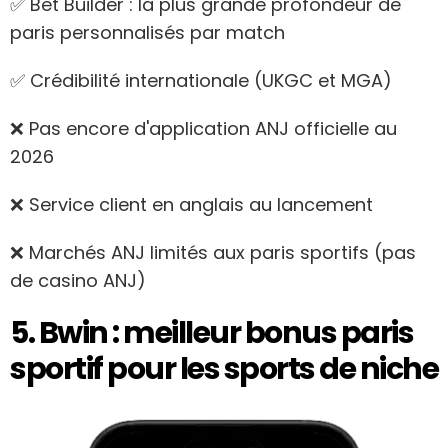
✅ Bet Builder : la plus grande profondeur de
paris personnalisés par match
✅ Crédibilité internationale (UKGC et MGA)
❌ Pas encore d'application ANJ officielle au
2026
❌ Service client en anglais au lancement
❌ Marchés ANJ limités aux paris sportifs (pas
de casino ANJ)
5. Bwin : meilleur bonus paris
sportif pour les sports de niche