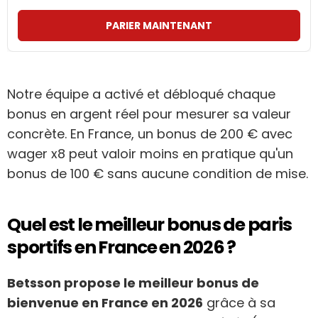
PARIER MAINTENANT
Notre équipe a activé et débloqué chaque
bonus en argent réel pour mesurer sa valeur
concrète. En France, un bonus de 200 € avec
wager x8 peut valoir moins en pratique qu'un
bonus de 100 € sans aucune condition de mise.
Quel est le meilleur bonus de paris
sportifs en France en 2026 ?
Betsson propose le meilleur bonus de
bienvenue en France en 2026
grâce à sa