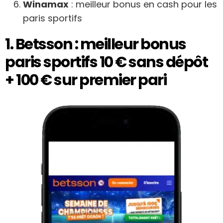
Winamax
: meilleur bonus en cash pour les
paris sportifs
1. Betsson : meilleur bonus
paris sportifs 10 € sans dépôt
+ 100 € sur premier pari