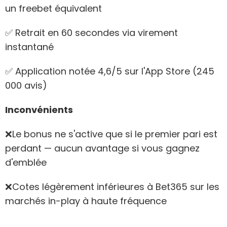
un freebet équivalent
✅ Retrait en 60 secondes via virement
instantané
✅ Application notée 4,6/5 sur l'App Store (245
000 avis)
Inconvénients
❌Le bonus ne s'active que si le premier pari est
perdant — aucun avantage si vous gagnez
d'emblée
❌Cotes légèrement inférieures à Bet365 sur les
marchés in-play à haute fréquence