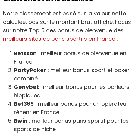
Notre classement est basé sur la valeur nette
calculée, pas sur le montant brut affiché. Focus
sur notre Top 5 des bonus de bienvenue des
meilleurs sites de paris sportifs en France
:
Betsson
: meilleur bonus de bienvenue en
France
PartyPoker
: meilleur bonus sport et poker
combiné
Genybet
: meilleur bonus pour les parieurs
hippiques
Bet365
: meilleur bonus pour un opérateur
récent en France
Bwin
: meilleur bonus paris sportif pour les
sports de niche