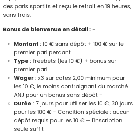
des paris sportifs et reçu le retrait en 19 heures,
sans frais.
Bonus de bienvenue en détail :
-
Montant
: 10 € sans dépôt + 100 € sur le
premier pari perdant
Type
: freebets (les 10 €) + bonus sur
premier pari
Wager
: x3 sur cotes 2,00 minimum pour
les 10 €, le moins contraignant du marché
ANJ pour un bonus sans dépôt -
Durée
: 7 jours pour utiliser les 10 €, 30 jours
pour les 100 € - Condition spéciale : aucun
dépôt requis pour les 10 € — l'inscription
seule suffit