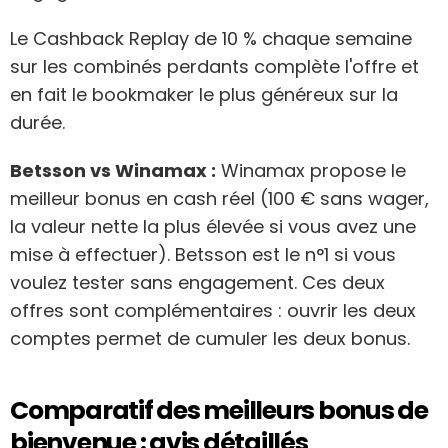
Le Cashback Replay de 10 % chaque semaine
sur les combinés perdants complète l'offre et
en fait le bookmaker le plus généreux sur la
durée.
Betsson vs Winamax :
Winamax propose le
meilleur bonus en cash réel (100 € sans wager,
la valeur nette la plus élevée si vous avez une
mise à effectuer). Betsson est le n°1 si vous
voulez tester sans engagement. Ces deux
offres sont complémentaires : ouvrir les deux
comptes permet de cumuler les deux bonus.
Comparatif des meilleurs bonus de
bienvenue : avis détaillés