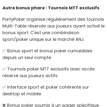
Autre bonus phare : Tournois MTT exclusifs
PartyPoker organise régulièrement des tournois
Multi-Table réservés aux joueurs ayant activé le
bonus sport. C'est une combinaison
sport/poker unique sur le marché ANJ.
✅ Bonus sport et bonus poker cumulables
depuis un seul compte
✅ Tournois poker MTT exclusifs avec accès
réservé aux joueurs actifs
✅ Interface sport et poker cohérente sur
desktop et mobile
❌ Bonus poker soumis à un wager spécifique