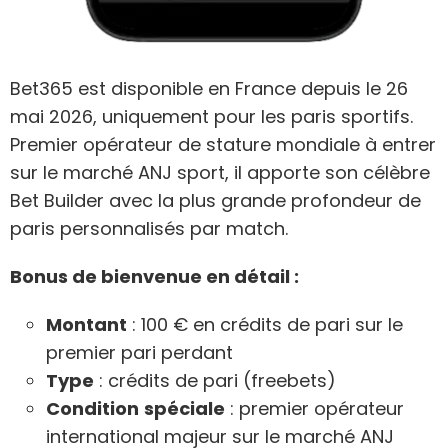
Bet365 est disponible en France depuis le 26
mai 2026, uniquement pour les paris sportifs.
Premier opérateur de stature mondiale à entrer
sur le marché ANJ sport, il apporte son célèbre
Bet Builder avec la plus grande profondeur de
paris personnalisés par match.
Bonus de bienvenue en détail :
Montant
: 100 € en crédits de pari sur le
premier pari perdant
Type
: crédits de pari (freebets)
Condition
spéciale
: premier opérateur
international majeur sur le marché ANJ