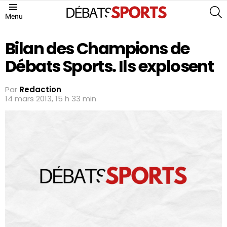
S
Menu
Bilan des Champions de
Débats Sports. Ils explosent
Par
Redaction
14 mars 2013, 15 h 33 min